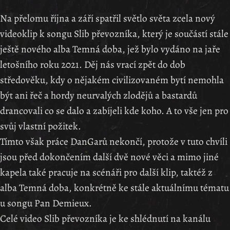
Na přelomu října a září spatřil světlo světa zcela nový
videoklip k songu Slib převozníka, který je součástí stále
ještě nového alba Temná doba, jež bylo vydáno na jaře
letošního roku 2021. Děj nás vrací zpět do dob
středověku, kdy o nějakém civilizovaném bytí nemohla
být ani řeč a hordy neurvalých zlodějů a bastardů
drancovali co se dalo a zabíjeli kde koho. A to vše jen pro
svůj vlastní požitek.
Tímto však práce DanGarů nekončí, protože v tuto chvíli
jsou před dokončením další dvě nové věci a mimo jiné
kapela také pracuje na scénáři pro další klip, taktéž z
alba Temná doba, konkrétně ke stále aktuálnímu tématu
u songu Pan Demieux.
Celé video Slib převozníka je ke shlédnutí na kanálu