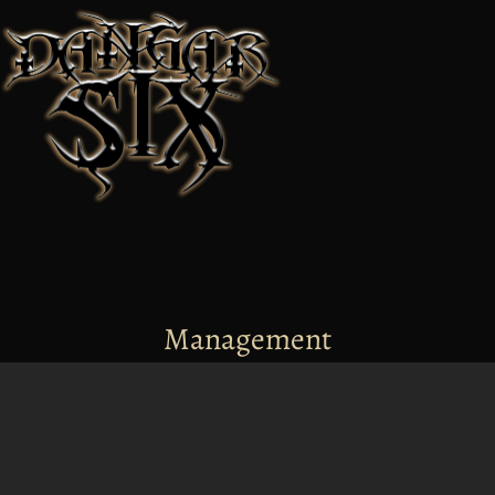
Management
info@dangarsix.cz
+420 732 174 144
Merchandising