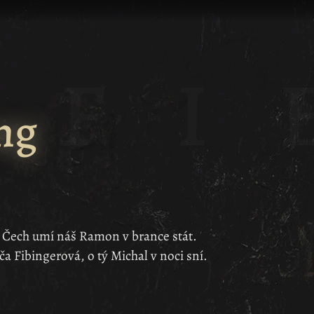
ng
tr Čech umí náš Ramon v brance stát.
ča Fibingerová, o tý Michal v noci sní.