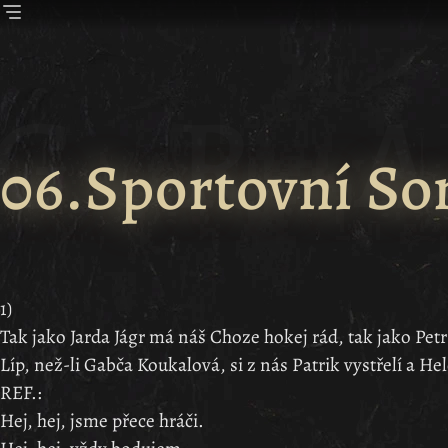
06.Sportovní So
1)
Tak jako Jarda Jágr má náš Choze hokej rád, tak jako Pe
Líp, než-li Gabča Koukalová, si z nás Patrik vystřelí a Hel
REF.:
Hej, hej, jsme přece hráči.