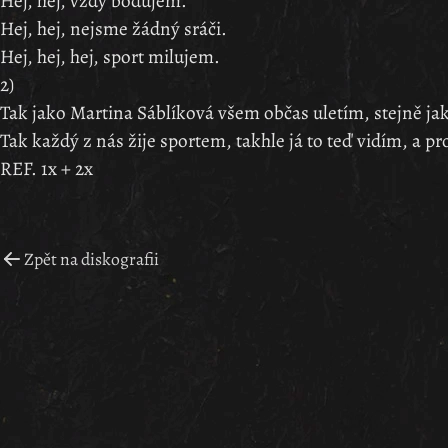
Hej, hej, vždy bodujem.
Hej, hej, nejsme žádný sráči.
Hej, hej, hej, sport milujem.
2)
Tak jako Martina Sáblíková všem občas uletím, stejně ja
Tak každý z nás žije sportem, takhle já to teď vidím, a pro
REF. 1x + 2x
Zpět na diskografii