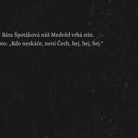
k Bára Špotáková náš Medvěd vrhá stín.
to: „Kdo neskáče, není Čech, hej, hej, hej.“