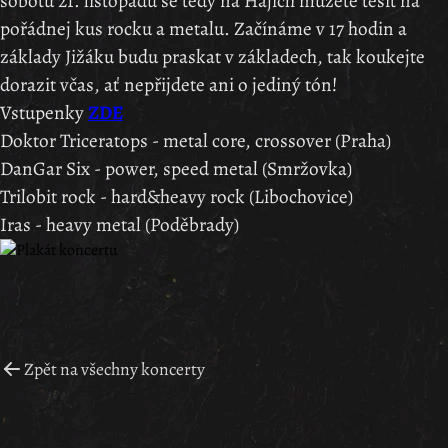
sobotu 21. listopadu se tedy na Hájích můžete tešit na
pořádnej kus rocku a metalu. Začínáme v 17 hodin a
základy Jižáku budu praskat v základech, tak koukejte
dorazit včas, ať nepřijdete ani o jediný tón!
Vstupenky
ZDE
Doktor Triceratops - metal core, crossover (Praha)
DanGar Six - power, speed metal (Smržovka)
Trilobit rock - hard&heavy rock (Libochovice)
Iras - heavy metal (Poděbrady)
Zpět na všechny koncerty