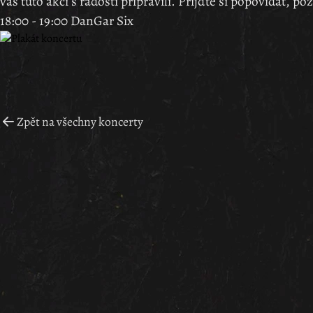
vás tuto akci s radostí připravili. Přijďte si popovídat, po
18:00 - 19:00 DanGar Six
Zpět na všechny koncerty