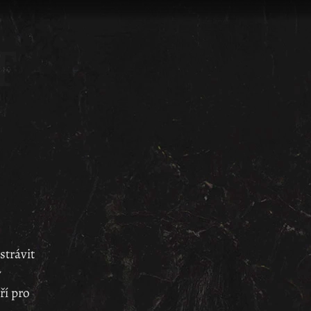
strávit
ý
ří pro