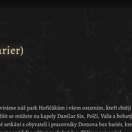
rier
)
víráme náš park Hořičákům i všem ostatním, kteří chtějí 
it se můžete na kapely DanGar Six, Polči, Valis a bohat
 setkání s obyvateli i pracovníky Domova bez bariér, kte