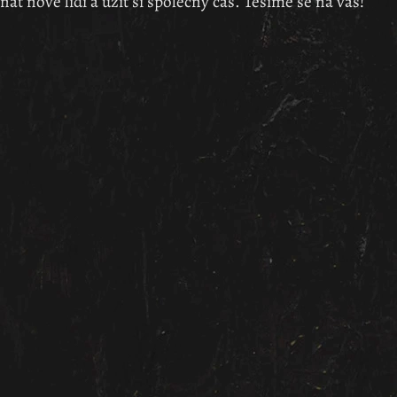
znat nové lidi a užít si společný čas. Těšíme se na vás!