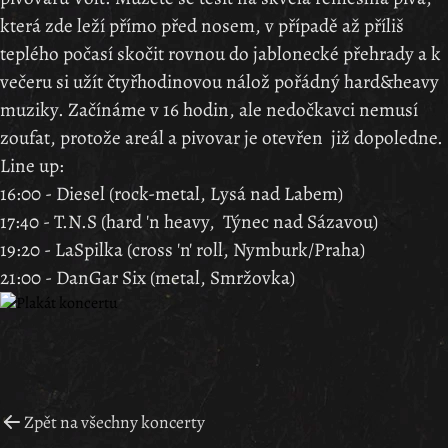
která zde leží přímo před nosem, v případě až příliš
teplého počasí skočit rovnou do jablonecké přehrady a k
večeru si užít čtyřhodinovou nálož pořádný hard&heavy
muziky. Začínáme v 16 hodin, ale nedočkavci nemusí
zoufat, protože areál a pivovar je otevřen již dopoledne.
Line up:
16:00 - Diesel (rock-metal, Lysá nad Labem)
17:40 - T.N.S (hard 'n heavy, Týnec nad Sázavou)
19:20 - LaSpilka (cross 'n' roll, Nymburk/Praha)
21:00 - DanGar Six (metal, Smržovka)
Zpět na všechny koncerty