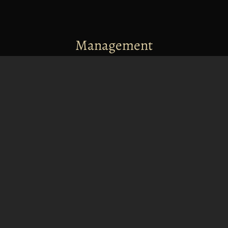
Management
info@dangarsix.cz
+420 732 174 144
Merchandising
merch@dangarsix.cz
+420 603 833 653
Nabídka zvučení
Více informací