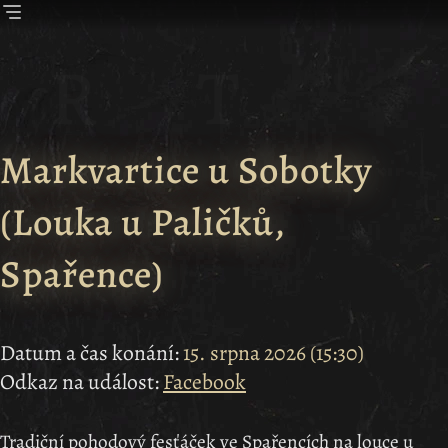
Markvartice u Sobotky
(
Louka u Paličků,
Spařence
)
Datum a čas konání:
15. srpna 2026
(
15:30
)
Odkaz na událost:
Facebook
Tradiční pohodový fesťáček ve Spařencích na louce u