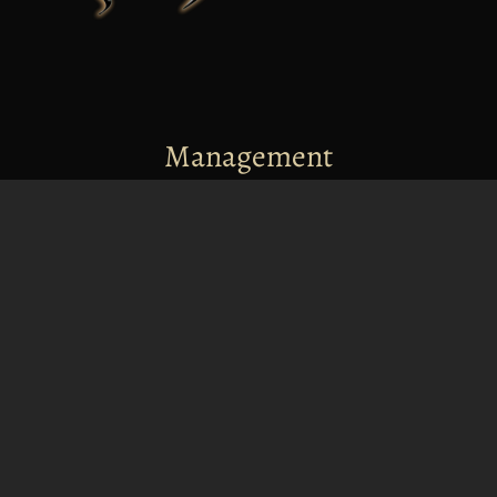
Management
info@dangarsix.cz
+420 732 174 144
Merchandising
merch@dangarsix.cz
+420 603 833 653
Nabídka zvučení
Více informací