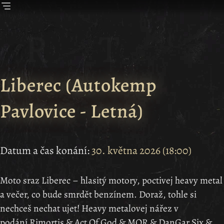
Liberec
(
Autokemp
Pavlovice - Letná
)
Datum a čas konání:
30. května 2026
(
18:00
)
Moto sraz Liberec – hlasitý motory, poctivej heavy metal
a večer, co bude smrdět benzínem. Doraž, tohle si
nechceš nechat ujet! Heavy metalovej nářez v
podání Rimortis & Act Of God & MOR & DanGar Six &