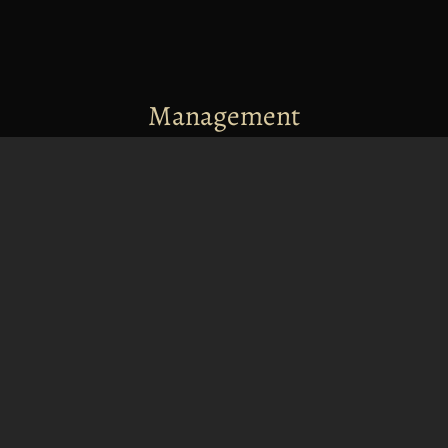
Management
info@dangarsix.cz
+420 732 174 144
Merchandising
merch@dangarsix.cz
+420 603 833 653
Nabídka zvučení
Více informací